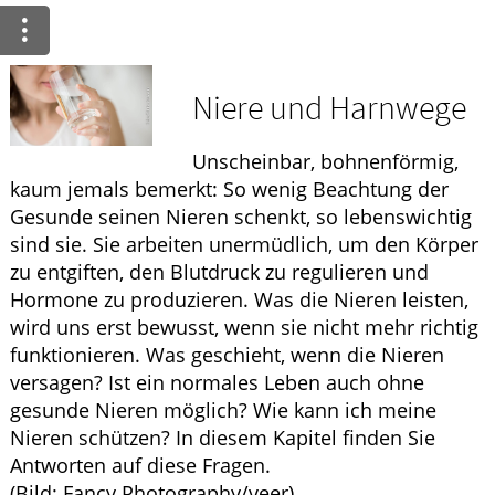
Ratgeber
Krankheiten & Therapie
Niere und Harnwege
GESUND IM ALTER
Unscheinbar, bohnenförmig,
ELTERN UND KIND
kaum jemals bemerkt: So wenig Beachtung der
Gesunde seinen Nieren schenkt, so lebenswichtig
sind sie. Sie arbeiten unermüdlich, um den Körper
zu entgiften, den Blutdruck zu regulieren und
Hormone zu produzieren. Was die Nieren leisten,
wird uns erst bewusst, wenn sie nicht mehr richtig
funktionieren. Was geschieht, wenn die Nieren
versagen? Ist ein normales Leben auch ohne
gesunde Nieren möglich? Wie kann ich meine
Nieren schützen? In diesem Kapitel finden Sie
Antworten auf diese Fragen.
(Bild: Fancy Photography/veer)