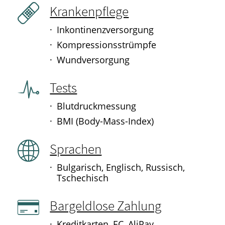
Ratgeber
Krankenpflege
Inkontinenzversorgung
Krankheiten & Therapie
Kompressionsstrümpfe
GESUND IM ALTER
Wundversorgung
ELTERN UND KIND
Tests
Blutdruckmessung
BMI (Body-Mass-Index)
Sprachen
Bulgarisch, Englisch, Russisch,
Tschechisch
Bargeldlose Zahlung
Kreditkarten, EC, AliPay,